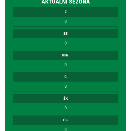
AKTUÁLNÍ SEZÓNA
Z
0
ZS
0
MIN.
0
G
0
ŽK
0
ČK
0