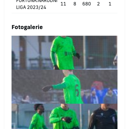
FORTUNA:NÁRODNÍ
11
8
680
2
1
0
LIGA 2023/24
Fotogalerie