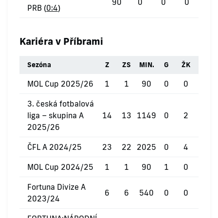
90
0
0
0
PRB (
0:4
)
Kariéra v Příbrami
Sezóna
Z
ZS
MIN.
G
ŽK
ČK
MOL Cup 2025/26
1
1
90
0
0
0
3. česká fotbalová
liga – skupina A
14
13
1149
0
2
0
2025/26
ČFL A 2024/25
23
22
2025
0
4
0
MOL Cup 2024/25
1
1
90
1
0
0
Fortuna Divize A
6
6
540
0
0
0
2023/24