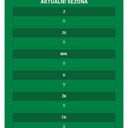
AKTUÁLNÍ SEZÓNA
Z
0
ZS
0
MIN.
0
G
0
ŽK
0
ČK
0