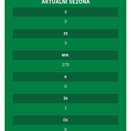
AKTUÁLNÍ SEZÓNA
Z
3
ZS
3
MIN.
270
G
0
ŽK
1
ČK
0