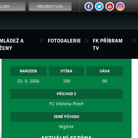
KLUBY
PROJEKTY LFA
MLÁDEŽ A
FOTOGALERIE
FK PŘÍBRAM
ŽENY
TV
NAROZEN
VÝŠKA
VÁHA
23. 5. 2004
190
90
PŘÍCHOD Z
FC Viktoria Plzeň
ZEMĚ PŮVODU
Nigérie