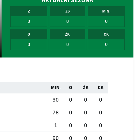
AKTUÁLNÍ SEZÓNA
Z
ZS
MIN.
0
0
0
G
ŽK
ČK
0
0
0
MIN.
G
ŽK
ČK
90
0
0
0
78
0
0
0
1
0
0
0
90
0
0
0