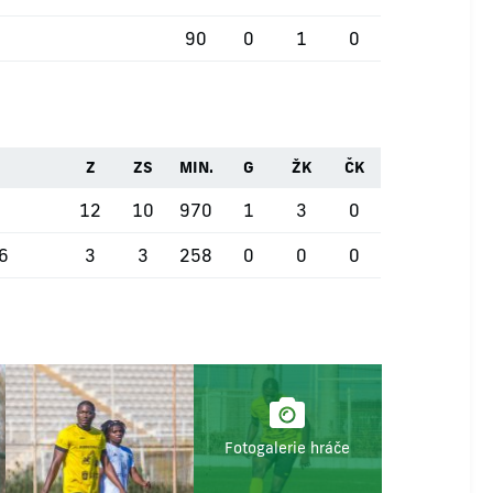
90
0
1
0
Z
ZS
MIN.
G
ŽK
ČK
12
10
970
1
3
0
26
3
3
258
0
0
0
Fotogalerie hráče