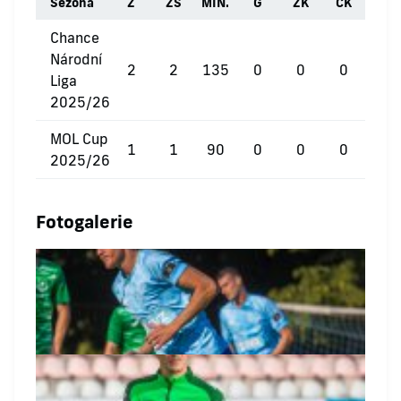
Sezóna
Z
ZS
MIN.
G
ŽK
ČK
Chance
Národní
2
2
135
0
0
0
Liga
2025/26
MOL Cup
1
1
90
0
0
0
2025/26
Fotogalerie