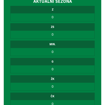
AKTUÁLNÍ SEZÓNA
Z
0
ZS
0
MIN.
0
G
0
ŽK
0
ČK
0