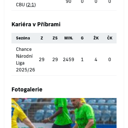
90
0
0
0
CBU (
2:1
)
Kariéra v Příbrami
Sezóna
Z
ZS
MIN.
G
ŽK
ČK
Chance
Národní
29
29
2459
1
4
0
Liga
2025/26
Fotogalerie