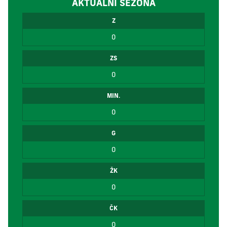
AKTUÁLNÍ SEZÓNA
Z
0
ZS
0
MIN.
0
G
0
ŽK
0
ČK
0