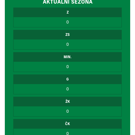
AKTUÁLNÍ SEZÓNA
Z
0
ZS
0
MIN.
0
G
0
ŽK
0
ČK
0