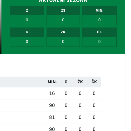
AKTUÁLNÍ SEZÓNA
Z
ZS
MIN.
0
0
0
G
ŽK
ČK
0
0
0
MIN.
G
ŽK
ČK
16
0
0
0
90
0
0
0
81
0
0
0
90
0
0
0