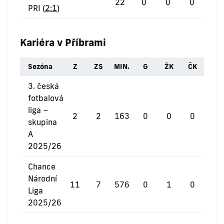
22
0
0
0
PRI (
2:1
)
Kariéra v Příbrami
Sezóna
Z
ZS
MIN.
G
ŽK
ČK
3. česká
fotbalová
liga –
2
2
163
0
0
0
skupina
A
2025/26
Chance
Národní
11
7
576
0
1
0
Liga
2025/26