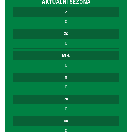
AKTUÁLNÍ SEZÓNA
Z
0
ZS
0
MIN.
0
G
0
ŽK
0
ČK
0