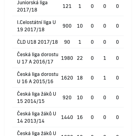
Juniorská liga
121
1
0
0
0
2017/18
I.Celostátní liga U
900
10
0
0
0
19 2017/18
ČLD U18 2017/18
90
1
0
0
0
Česká liga dorostu
1980
22
0
1
0
U 17 A 2016/17
Česká liga dorostu
1620
18
0
1
0
U 16 A 2015/16
Česká liga žáků U
920
10
0
0
0
15 2014/15
Česká liga žáků U
1440
16
0
0
0
14 2013/14
Česká liga žáků U