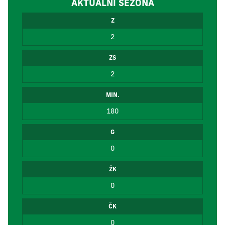
AKTUÁLNÍ SEZÓNA
Z
2
ZS
2
MIN.
180
G
0
ŽK
0
ČK
0