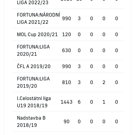
LIGA 2022/23
FORTUNA:NÁRODNÍ
990
3
0
0
0
LIGA 2021/22
MOL Cup 2020/21
120
0
0
0
0
FORTUNA:LIGA
630
0
0
0
0
2020/21
ČFL A 2019/20
990
3
0
0
0
FORTUNA:LIGA
810
3
0
2
0
2019/20
I.Celostátní liga
1443
6
0
1
0
U19 2018/19
Nadstavba B
90
0
0
0
0
2018/19