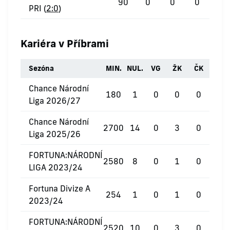
90
0
0
0
PRI (
2:0
)
Kariéra v Příbrami
Sezóna
MIN.
NUL.
VG
ŽK
ČK
Chance Národní
180
1
0
0
0
Liga 2026/27
Chance Národní
2700
14
0
3
0
Liga 2025/26
FORTUNA:NÁRODNÍ
2580
8
0
1
0
LIGA 2023/24
Fortuna Divize A
254
1
0
1
0
2023/24
FORTUNA:NÁRODNÍ
2520
10
0
3
0