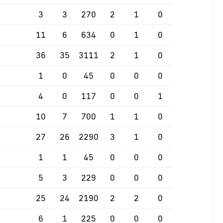
3
3
270
2
1
0
11
6
634
0
1
0
36
35
3111
2
1
0
1
0
45
0
0
0
4
0
117
0
0
1
10
7
700
1
1
0
27
26
2290
3
1
0
1
1
45
0
0
0
5
3
229
0
0
0
25
24
2190
2
2
0
6
1
225
0
0
0