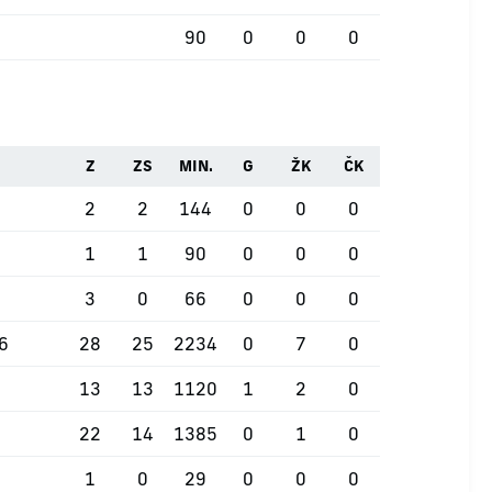
90
0
0
0
Z
ZS
MIN.
G
ŽK
ČK
2
2
144
0
0
0
1
1
90
0
0
0
3
0
66
0
0
0
26
28
25
2234
0
7
0
13
13
1120
1
2
0
22
14
1385
0
1
0
1
0
29
0
0
0