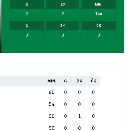
Z
ZS
MIN.
2
2
144
G
ŽK
ČK
0
0
0
MIN.
G
ŽK
ČK
90
0
0
0
54
0
0
0
90
0
1
0
90
0
0
0