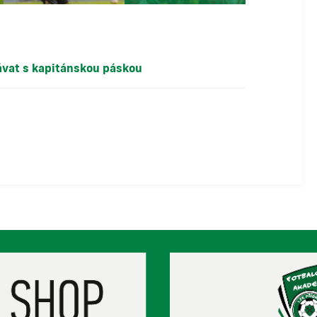
ávat s kapitánskou páskou