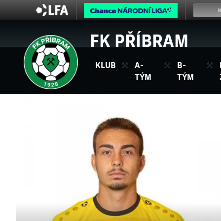
FK PŘÍBRAM
KLUB
A-
B-
TÝM
TÝM