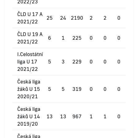
2022/23
ČLD U 17 A
25
24
2190
2
2
0
2021/22
ČLD U 19 A
6
1
225
0
0
0
2021/22
I.Celostátní
liga U 17
5
3
229
0
0
0
2021/22
Česká liga
žáků U 15
5
5
319
0
0
0
2020/21
Česká liga
žáků U 14
13
13
967
1
1
0
2019/20
Česká liga