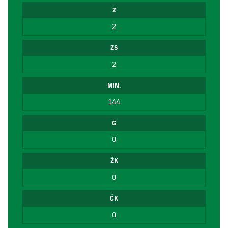
Z
2
ZS
2
MIN.
144
G
0
ŽK
0
ČK
0