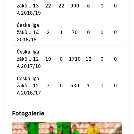
žáků U 13
22
22
990
6
0
0
A 2018/19
Česká liga
žáků U 14
2
1
70
0
0
0
2018/19
Česká liga
žáků U 12
19
0
1710
12
0
0
A 2017/18
Česká liga
žáků U 12
7
0
630
1
0
0
A 2016/17
Fotogalerie