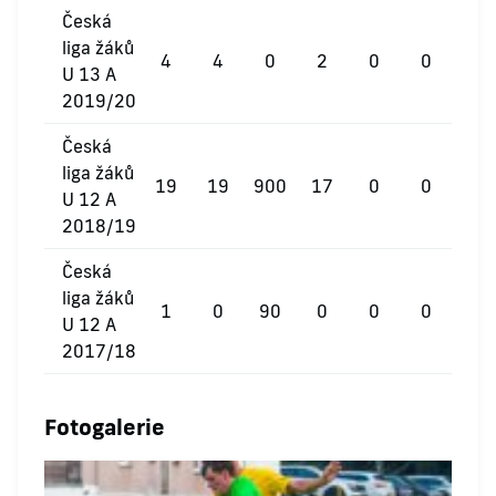
Česká
liga žáků
4
4
0
2
0
0
U 13 A
2019/20
Česká
liga žáků
19
19
900
17
0
0
U 12 A
2018/19
Česká
liga žáků
1
0
90
0
0
0
U 12 A
2017/18
Fotogalerie