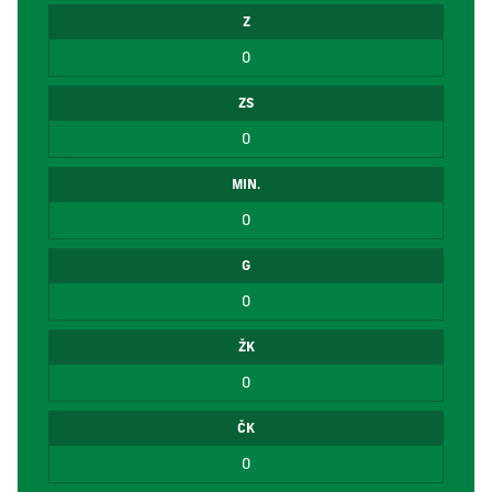
Z
0
ZS
0
MIN.
0
G
0
ŽK
0
ČK
0