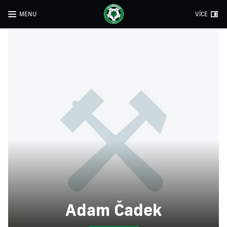
MENU
VÍCE
Adam Čadek