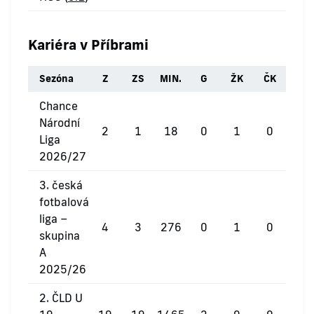
Kariéra v Příbrami
Sezóna
Z
ZS
MIN.
G
ŽK
ČK
Chance
Národní
2
1
18
0
1
0
Liga
2026/27
3. česká
fotbalová
liga –
4
3
276
0
1
0
skupina
A
2025/26
2. ČLD U