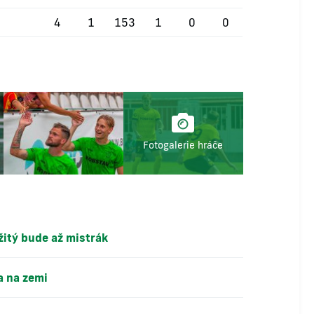
4
1
153
1
0
0
Fotogalerie hráče
ežitý bude až mistrák
a na zemi