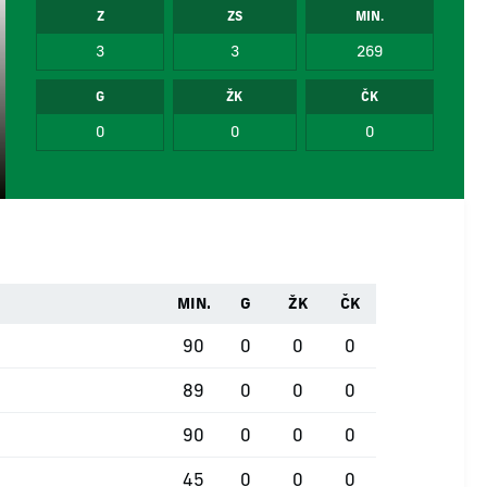
Z
ZS
MIN.
3
3
269
G
ŽK
ČK
0
0
0
MIN.
G
ŽK
ČK
90
0
0
0
89
0
0
0
90
0
0
0
45
0
0
0