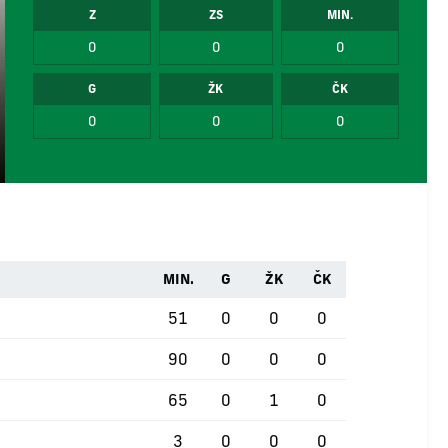
Z
ZS
MIN.
0
0
0
G
ŽK
ČK
0
0
0
MIN.
G
ŽK
ČK
51
0
0
0
90
0
0
0
65
0
1
0
3
0
0
0