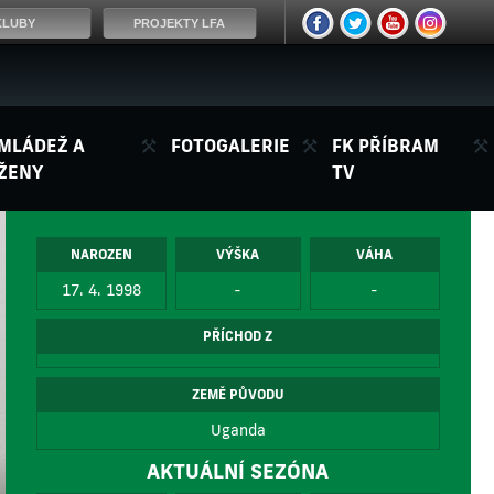
KLUBY
PROJEKTY LFA
MLÁDEŽ A
FOTOGALERIE
FK PŘÍBRAM
ŽENY
TV
NAROZEN
VÝŠKA
VÁHA
17. 4. 1998
-
-
PŘÍCHOD Z
ZEMĚ PŮVODU
Uganda
AKTUÁLNÍ SEZÓNA