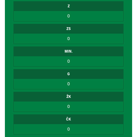
Z
0
ZS
0
MIN.
0
G
0
ŽK
0
ČK
0