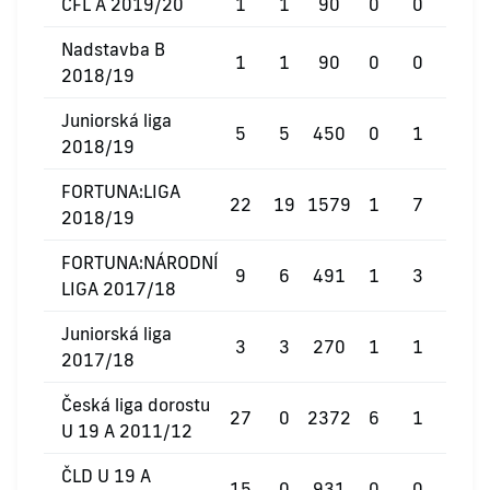
ČFL A 2019/20
1
1
90
0
0
0
Nadstavba B
1
1
90
0
0
0
2018/19
Juniorská liga
5
5
450
0
1
0
2018/19
FORTUNA:LIGA
22
19
1579
1
7
2
2018/19
FORTUNA:NÁRODNÍ
9
6
491
1
3
0
LIGA 2017/18
Juniorská liga
3
3
270
1
1
0
2017/18
Česká liga dorostu
27
0
2372
6
1
0
U 19 A 2011/12
ČLD U 19 A
15
0
931
0
0
0