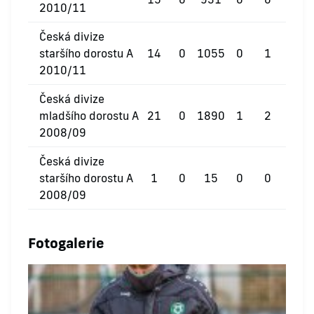
2010/11
Česká divize
staršího dorostu A
14
0
1055
0
1
0
2010/11
Česká divize
mladšího dorostu A
21
0
1890
1
2
0
2008/09
Česká divize
staršího dorostu A
1
0
15
0
0
0
2008/09
Fotogalerie