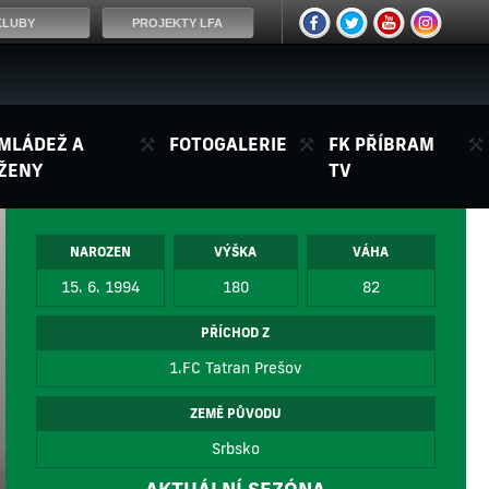
KLUBY
PROJEKTY LFA
MLÁDEŽ A
FOTOGALERIE
FK PŘÍBRAM
ŽENY
TV
NAROZEN
VÝŠKA
VÁHA
15. 6. 1994
180
82
PŘÍCHOD Z
1.FC Tatran Prešov
ZEMĚ PŮVODU
Srbsko