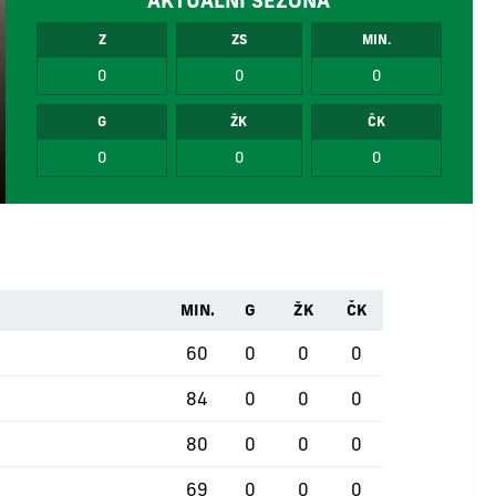
AKTUÁLNÍ SEZÓNA
Z
ZS
MIN.
0
0
0
G
ŽK
ČK
0
0
0
MIN.
G
ŽK
ČK
60
0
0
0
84
0
0
0
80
0
0
0
69
0
0
0