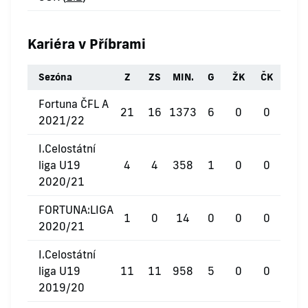
Kariéra v Příbrami
Sezóna
Z
ZS
MIN.
G
ŽK
ČK
Fortuna ČFL A
21
16
1373
6
0
0
2021/22
I.Celostátní
liga U19
4
4
358
1
0
0
2020/21
FORTUNA:LIGA
1
0
14
0
0
0
2020/21
I.Celostátní
liga U19
11
11
958
5
0
0
2019/20