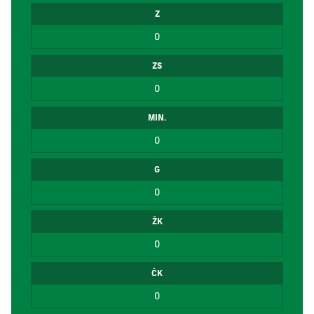
Z
0
ZS
0
MIN.
0
G
0
ŽK
0
ČK
0