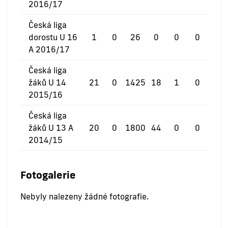
2016/17
Česká liga
dorostu U 16
1
0
26
0
0
0
A 2016/17
Česká liga
žáků U 14
21
0
1425
18
1
0
2015/16
Česká liga
žáků U 13 A
20
0
1800
44
0
0
2014/15
Fotogalerie
Nebyly nalezeny žádné fotografie.