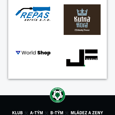
KLUB
A-TÝM
B-TÝM
MLÁDEZ A ZENY