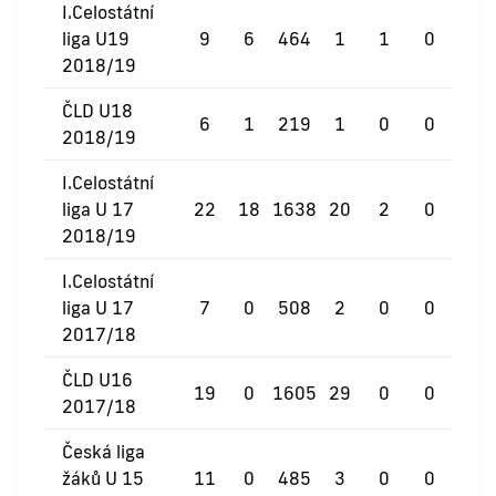
I.Celostátní
liga U19
9
6
464
1
1
0
2018/19
ČLD U18
6
1
219
1
0
0
2018/19
I.Celostátní
liga U 17
22
18
1638
20
2
0
2018/19
I.Celostátní
liga U 17
7
0
508
2
0
0
2017/18
ČLD U16
19
0
1605
29
0
0
2017/18
Česká liga
žáků U 15
11
0
485
3
0
0