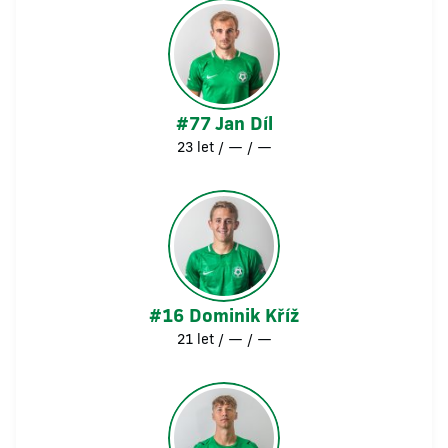
#77 Jan Díl
23 let / — / —
#16 Dominik Kříž
21 let / — / —