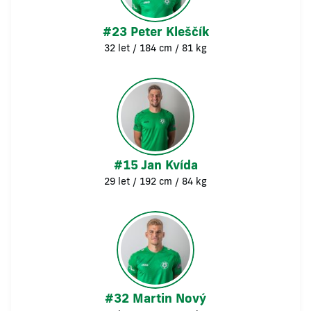
#23 Peter Kleščík
32 let / 184 cm / 81 kg
#15 Jan Kvída
29 let / 192 cm / 84 kg
#32 Martin Nový