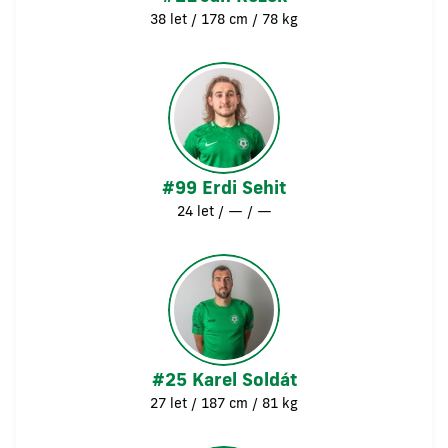
38 let / 178 cm / 78 kg
#99 Erdi Sehit
24 let / — / —
#25 Karel Soldát
27 let / 187 cm / 81 kg