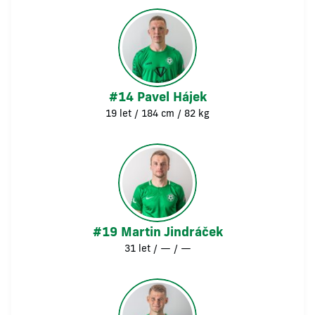
#14 Pavel Hájek
19 let / 184 cm / 82 kg
#19 Martin Jindráček
31 let / — / —