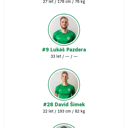
27 let / 178 cm / 76 kg
#9 Lukáš Pazdera
33 let / — / —
#28 David Šimek
22 let / 193 cm / 82 kg