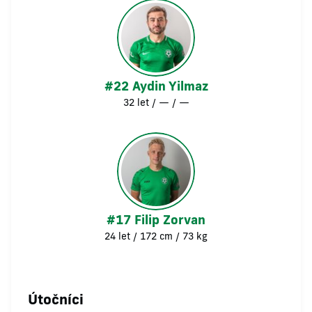
#22 Aydin Yilmaz
32 let / — / —
#17 Filip Zorvan
24 let / 172 cm / 73 kg
Útočníci