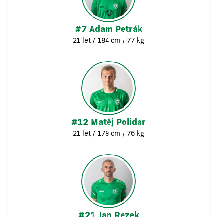
#7 Adam Petrák
21 let / 184 cm / 77 kg
#12 Matěj Polidar
21 let / 179 cm / 76 kg
#21 Jan Rezek