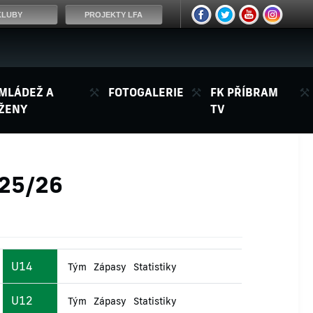
KLUBY
PROJEKTY LFA
MLÁDEŽ A
FOTOGALERIE
FK PŘÍBRAM
ŽENY
TV
025/26
U14
Tým
Zápasy
Statistiky
U12
Tým
Zápasy
Statistiky