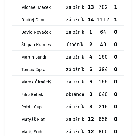
záložník
13
702
1
0
Michael Macek
záložník
14
1112
1
0
Ondřej Deml
záložník
1
64
0
0
David Nováček
útočník
2
40
0
0
Štěpán Krameš
záložník
4
160
0
1
Martin Sandr
záložník
6
394
0
0
Tomáš Cipra
záložník
6
166
0
0
Marek Čtrnáctý
obránce
8
640
0
1
Filip Rehák
záložník
8
216
0
0
Patrik Cupl
záložník
12
656
0
2
Matyáš Plot
záložník
12
860
0
0
Matěj Srch