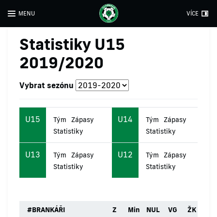
MENU
VÍCE
Statistiky U15
2019/2020
Vybrat sezónu
U15
U14
Tým
Zápasy
Tým
Zápasy
Statistiky
Statistiky
U13
U12
Tým
Zápasy
Tým
Zápasy
Statistiky
Statistiky
#
BRANKÁŘI
Z
Min
NUL
VG
ŽK
ČK