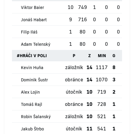
10
749
1
0
0
0
Viktor Baier
9
716
0
0
0
1
Jonáš Habart
1
80
0
0
0
0
Filip Iláš
1
80
0
0
0
0
Adam Telenský
#
HRÁČI V POLI
P
Z
MIN
G
ŽK
záložník
14
1117
8
2
Kevin Huňa
obránce
14
1070
3
2
Dominik Šustr
útočník
10
719
2
0
Alex Lojín
obránce
10
728
1
1
Tomáš Rajl
záložník
10
521
1
0
Robin Šalanský
útočník
11
541
1
1
Jakub Štrbo