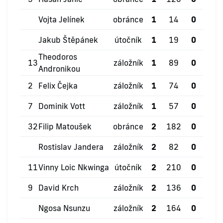
Vojta Jelínek
obránce
1
14
0
0
Jakub Štěpánek
útočník
1
19
0
0
Theodoros
13
záložník
1
89
0
0
Andronikou
2
Felix Čejka
záložník
1
74
0
0
7
Dominik Vott
záložník
1
57
0
0
32
Filip Matoušek
obránce
2
182
0
2
Rostislav Jandera
záložník
2
82
0
0
11
Vinny Loic Nkwinga
útočník
2
210
0
0
9
David Krch
záložník
2
136
0
0
Ngosa Nsunzu
záložník
2
164
0
0