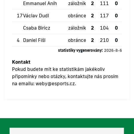
Emmanuel Anih
záložník
2
111
0
0
17
Václav Dudl
obránce
2
117
0
0
Csaba Biricz
záložník
2
104
0
0
4
Daniel Fišl
obránce
2
210
0
0
statistiky vygenerovány:
2026-8-6
Kontakt
Pokud budete mít ke statistikám jakékoliv
připomínky nebo otázky, kontaktujte nás prosím
na emailu:
weby@esports.cz
.