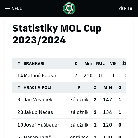
MENU
VÍCE
Statistiky MOL Cup
2023/2024
#
BRANKÁŘI
Z
Min
NUL
VG
ŽK
Č
14
Matouš Babka
2
210
0
0
0
#
HRÁČI V POLI
P
Z
MIN
G
ŽK
8
Jan Vokřínek
záložník
2
147
1
0
20
Jakub Nečas
záložník
2
134
1
0
10
Josef Hušbauer
záložník
1
120
0
1
5
Hasan Jahič
obránce
1
120
0
1