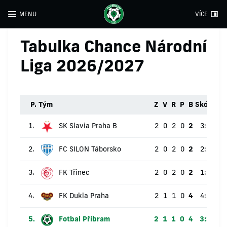
MENU
VÍCE
Tabulka Chance Národní
Liga 2026/2027
P.
Tým
Z
V
R
P
B
Skóre
RG
1.
SK Slavia Praha B
2
0
2
0
2
3:3
0
2.
FC SILON Táborsko
2
0
2
0
2
2:2
0
3.
FK Třinec
2
0
2
0
2
1:1
0
4.
FK Dukla Praha
2
1
1
0
4
4:2
2
5.
Fotbal Příbram
2
1
1
0
4
3:2
1