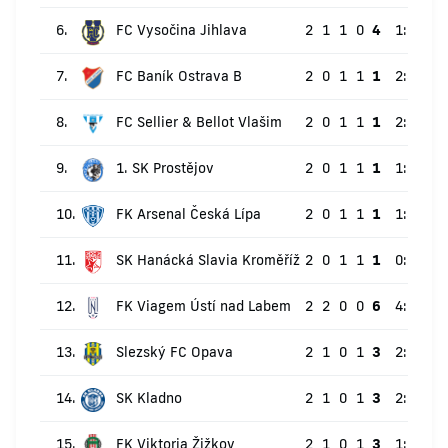
6.
FC Vysočina Jihlava
2
1
1
0
4
1:0
1
7.
FC Baník Ostrava B
2
0
1
1
1
2:3
-1
8.
FC Sellier & Bellot Vlašim
2
0
1
1
1
2:3
-1
9.
1. SK Prostějov
2
0
1
1
1
1:2
-1
10.
FK Arsenal Česká Lípa
2
0
1
1
1
1:3
-2
11.
SK Hanácká Slavia Kroměříž
2
0
1
1
1
0:2
-2
12.
FK Viagem Ústí nad Labem
2
2
0
0
6
4:1
3
13.
Slezský FC Opava
2
1
0
1
3
2:1
1
14.
SK Kladno
2
1
0
1
3
2:2
0
15.
FK Viktoria Žižkov
2
1
0
1
3
1:1
0