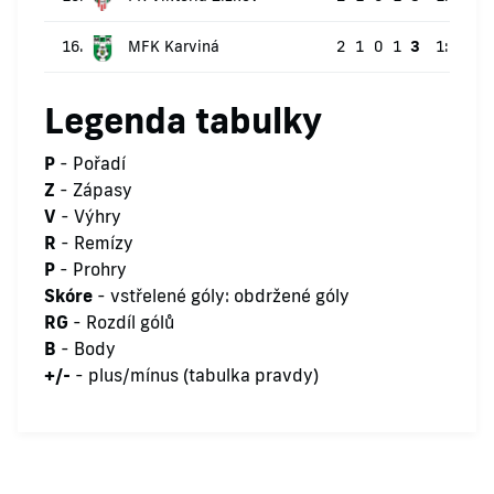
16.
MFK Karviná
2
1
0
1
3
1:2
-1
Legenda tabulky
P
- Pořadí
Z
- Zápasy
V
- Výhry
R
- Remízy
P
- Prohry
Skóre
- vstřelené góly: obdržené góly
RG
- Rozdíl gólů
B
- Body
+/-
- plus/mínus (tabulka pravdy)