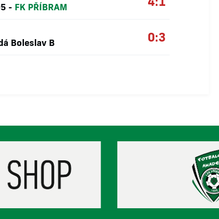
4:1
05
-
FK PŘÍBRAM
0:3
dá Boleslav B