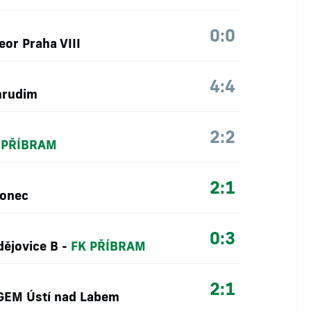
0:0
eor Praha VIII
4:4
hrudim
2:2
 PŘÍBRAM
2:1
lonec
0:3
ějovice B
-
FK PŘÍBRAM
2:1
GEM Ústí nad Labem