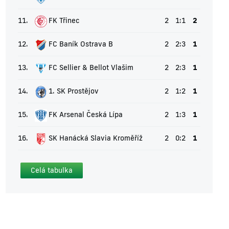
11.
FK Třinec
2
1:1
2
12.
FC Baník Ostrava B
2
2:3
1
13.
FC Sellier & Bellot Vlašim
2
2:3
1
14.
1. SK Prostějov
2
1:2
1
15.
FK Arsenal Česká Lípa
2
1:3
1
16.
SK Hanácká Slavia Kroměříž
2
0:2
1
Celá tabulka