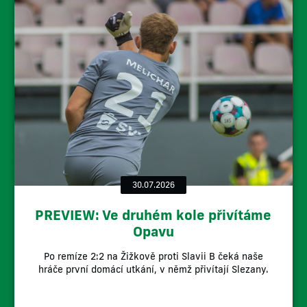
30.07.2026
PREVIEW: Ve druhém kole přivítáme
Opavu
Po remíze 2:2 na Žižkově proti Slavii B čeká naše
hráče první domácí utkání, v němž přivítají Slezany.