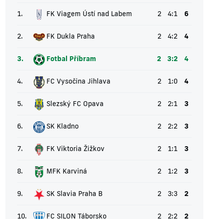
1.
FK Viagem Ústí nad Labem
2
4:1
6
2.
FK Dukla Praha
2
4:2
4
3.
Fotbal Příbram
2
3:2
4
4.
FC Vysočina Jihlava
2
1:0
4
5.
Slezský FC Opava
2
2:1
3
6.
SK Kladno
2
2:2
3
7.
FK Viktoria Žižkov
2
1:1
3
8.
MFK Karviná
2
1:2
3
9.
SK Slavia Praha B
2
3:3
2
10.
FC SILON Táborsko
2
2:2
2