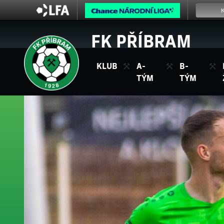
FK PŘÍBRAM
KLUB
A-
B-
TÝM
TÝM