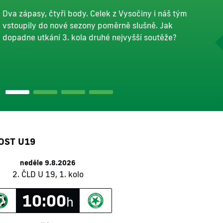
blíží!
Dva zápasy, čtyři body. Celek z Vysočiny i náš tým
Hodnotit výhru nad Opavou jsme nechali trenéra
vstoupily do nové sezony poměrně slušně. Jak
Jiřího Kohouta. Je to zatím povedený start do
dopadne utkání 3. kola druhé nejvyšší soutěže?
sezóny?
OST U19
neděle 9.8.2026
2. ČLD U 19, 1. kolo
10:00
h