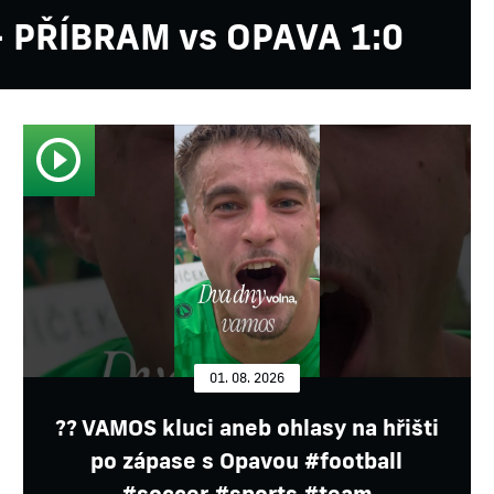
 - PŘÍBRAM vs OPAVA 1:0
01. 08. 2026
?? VAMOS kluci aneb ohlasy na hřišti
po zápase s Opavou #football
#soccer #sports #team