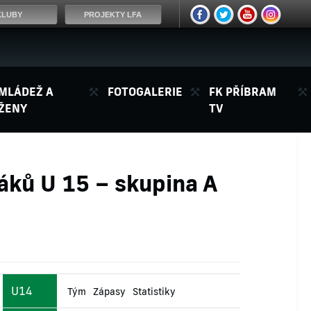
KLUBY
PROJEKTY LFA
MLÁDEŽ A
FOTOGALERIE
FK PŘÍBRAM
ŽENY
TV
žáků U 15 – skupina A
U14
Tým
Zápasy
Statistiky