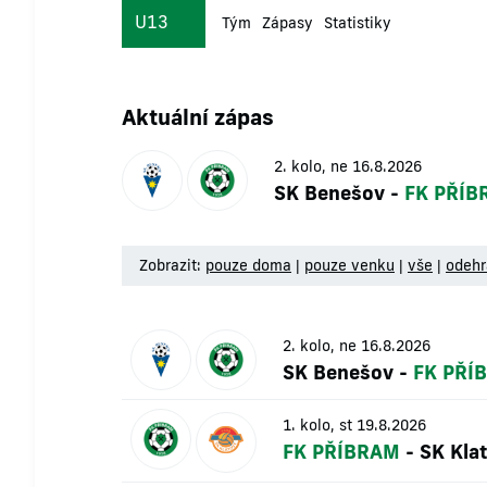
U13
Tým
Zápasy
Statistiky
Aktuální zápas
2. kolo, ne 16.8.2026
SK Benešov
-
FK PŘÍB
Zobrazit:
pouze doma
|
pouze venku
|
vše
|
odeh
2. kolo, ne 16.8.2026
SK Benešov
-
FK PŘÍ
1. kolo, st 19.8.2026
FK PŘÍBRAM
-
SK Kla