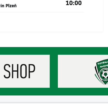
10:00
ín Plzeň