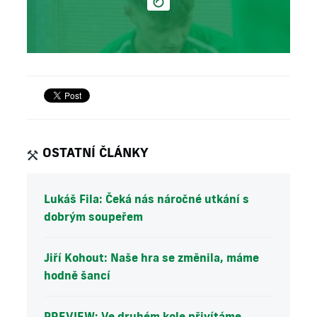
OSTATNÍ ČLÁNKY
Lukáš Fila: Čeká nás náročné utkání s
dobrým soupeřem
Jiří Kohout: Naše hra se změnila, máme
hodně šancí
PREVIEW: Ve druhém kole přivítáme