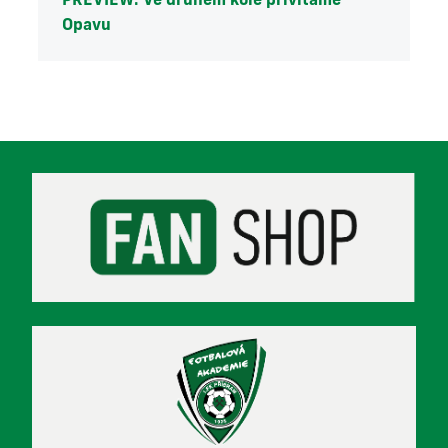
Opavu