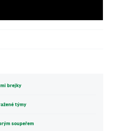
ými brejky
ražené týmy
dobrým soupeřem