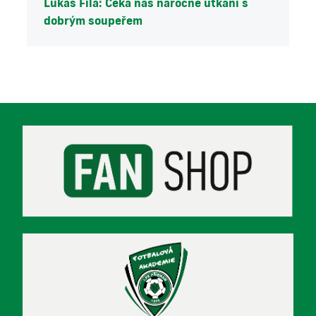
Lukáš Fila: Čeká nás náročné utkání s
dobrým soupeřem