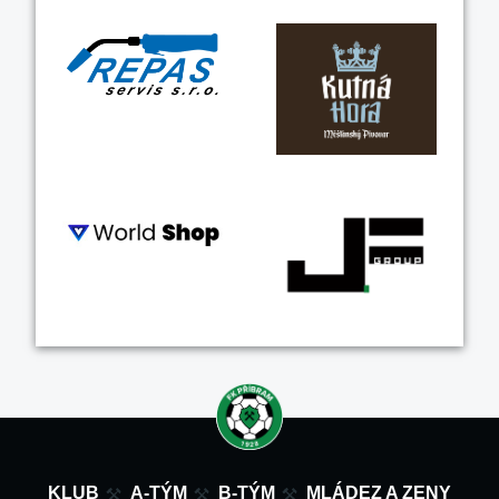
KLUB
A-TÝM
B-TÝM
MLÁDEZ A ZENY