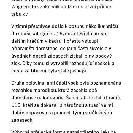
Wágnera tak zakončili podzim na první příčce
tabulky.
V zimní přestávce došlo k posunu několika hráčů
do starší kategorie U19, což otevřelo prostor
dalším hráčům v kádru. I přesto vstoupili
příbramští dorostenci do jarní části skvěle a v
úvodních deseti zápasech získali plný bodový
zisk. Díky tomu si vytvořili rozhodující náskok a
cesta za titulem byla stále jasnější.
Druhá polovina jarní části však byla poznamenána
rozsáhlou marodkou, která zasáhla obě
dorostenecké kategorie. Šanci tak dostali i hráči z
U15, kteří se dokázali s náročnou situací velmi
dobře popasovat a pomohli týmu v důležitých
zápasech.
Výborná střelecká forma patnáctiletého Jakuba