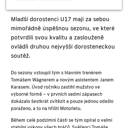
Mladší dorostenci U17 mají za sebou
mimořádně úspěšnou sezonu, ve které
potvrdili svou kvalitu a zaslouženě
ovládli druhou nejvyšší dorosteneckou
soutěž.
Do sezony vstoupil tým s hlavním trenérem
Tomášem Wágnerem a novým asistentem Janem
Karasem. Úvod ročníku zastihl mužstvo ve
výborné formě – v prvních sedmi zápasech
dokázalo šestkrát zvítězit a pouze jednou odešlo
poraženo, a to na hřišti Motorletu.
Během celé podzimní části se tým opíral o velmi
stabilní výkony všech hráčů. Svěřenci Tomáše