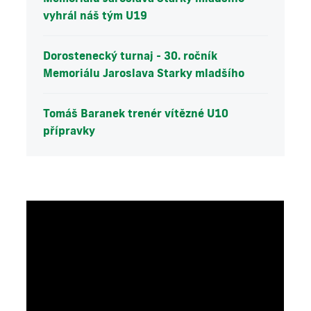
vyhrál náš tým U19
Dorostenecký turnaj - 30. ročník
Memoriálu Jaroslava Starky mladšího
Tomáš Baranek trenér vítězné U10
přípravky