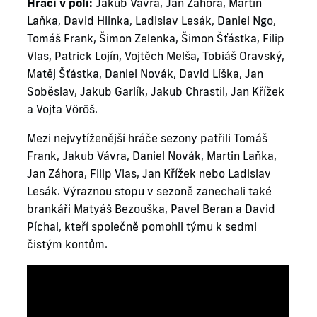
Hráči v poli:
Jakub Vávra, Jan Záhora, Martin
Laňka, David Hlinka, Ladislav Lesák, Daniel Ngo,
Tomáš Frank, Šimon Zelenka, Šimon Šťástka, Filip
Vlas, Patrick Lojín, Vojtěch Melša, Tobiáš Oravský,
Matěj Šťástka, Daniel Novák, David Líška, Jan
Soběslav, Jakub Garlík, Jakub Chrastil, Jan Křížek
a Vojta Vöröš.
Mezi nejvytíženější hráče sezony patřili Tomáš
Frank, Jakub Vávra, Daniel Novák, Martin Laňka,
Jan Záhora, Filip Vlas, Jan Křížek nebo Ladislav
Lesák. Výraznou stopu v sezoně zanechali také
brankáři Matyáš Bezouška, Pavel Beran a David
Píchal, kteří společně pomohli týmu k sedmi
čistým kontům.