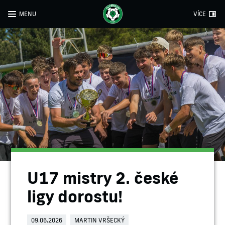
MENU
VÍCE
U17 mistry 2. české
ligy dorostu!
09.06.2026
MARTIN VRŠECKÝ