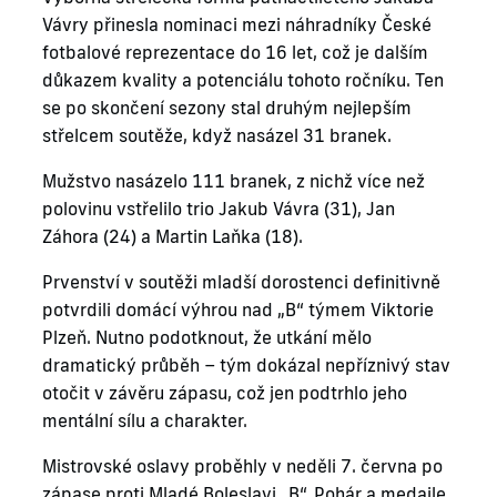
Vávry přinesla nominaci mezi náhradníky České
fotbalové reprezentace do 16 let, což je dalším
důkazem kvality a potenciálu tohoto ročníku. Ten
se po skončení sezony stal druhým nejlepším
střelcem soutěže, když nasázel 31 branek.
Mužstvo nasázelo 111 branek, z nichž více než
polovinu vstřelilo trio Jakub Vávra (31), Jan
Záhora (24) a Martin Laňka (18).
Prvenství v soutěži mladší dorostenci definitivně
potvrdili domácí výhrou nad „B“ týmem Viktorie
Plzeň. Nutno podotknout, že utkání mělo
dramatický průběh – tým dokázal nepříznivý stav
otočit v závěru zápasu, což jen podtrhlo jeho
mentální sílu a charakter.
Mistrovské oslavy proběhly v neděli 7. června po
zápase proti Mladé Boleslavi „B“. Pohár a medaile