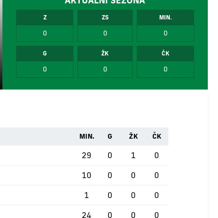
AKTUÁLNÍ SEZÓNA
Z
ZS
MIN.
0
0
0
G
ŽK
ČK
0
0
0
MIN.
G
ŽK
ČK
29
0
1
0
10
0
0
0
1
0
0
0
24
0
0
0