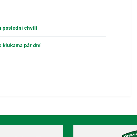
 poslední chvíli
 s klukama pár dní