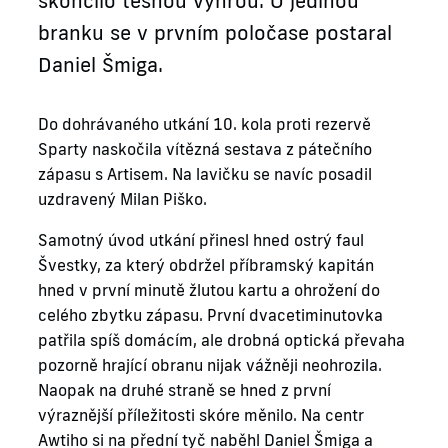
skončilo těsnou výhrou. O jedinou
branku se v prvním poločase postaral
Daniel Šmiga.
Do dohrávaného utkání 10. kola proti rezervě
Sparty naskočila vítězná sestava z pátečního
zápasu s Artisem. Na lavičku se navíc posadil
uzdravený Milan Piško.
Samotný úvod utkání přinesl hned ostrý faul
Švestky, za který obdržel příbramský kapitán
hned v první minutě žlutou kartu a ohrožení do
celého zbytku zápasu. První dvacetiminutovka
patřila spíš domácím, ale drobná optická převaha
pozorně hrající obranu nijak vážněji neohrozila.
Naopak na druhé straně se hned z první
výraznější příležitosti skóre měnilo. Na centr
Awtiho si na přední tyč naběhl Daniel Šmiga a