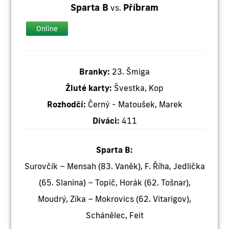
Sparta B
Příbram
vs.
Online
Branky:
23. Šmiga
Žluté karty:
Švestka, Kop
Rozhodčí:
Černý - Matoušek, Marek
Diváci:
411
Sparta B:
Surovčík – Mensah (83. Vaněk), F. Říha, Jedlička
(65. Slanina) – Topič, Horák (62. Tošnar),
Moudrý, Zíka – Mokrovics (62. Vitarigov),
Schánělec, Feit