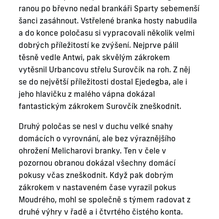
ranou po břevno nedal brankáři Sparty sebemenší
šanci zasáhnout. Vstřelené branka hosty nabudila
a do konce poločasu si vypracovali několik velmi
dobrých příležitostí ke zvýšení. Nejprve pálil
těsně vedle Antwi, pak skvělým zákrokem
vytěsnil Urbancovu střelu Surovčík na roh. Z něj
se do největší příležitosti dostal Ejedegba, ale i
jeho hlavičku z malého vápna dokázal
fantastickým zákrokem Surovčík zneškodnit.
Druhý poločas se nesl v duchu velké snahy
domácích o vyrovnání, ale bez výraznějšího
ohrožení Melicharovi branky. Ten v čele v
pozornou obranou dokázal všechny domácí
pokusy včas zneškodnit. Když pak dobrým
zákrokem v nastaveném čase vyrazil pokus
Moudrého, mohl se společně s týmem radovat z
druhé výhry v řadě a i čtvrtého čistého konta.