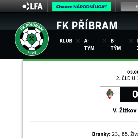
FK PŘÍBRAM
KLUB
A-
B-
TÝM
TÝM
03.0
2. ČLD U 
0
V. Žižkov
Branky:
23., 65. Ži