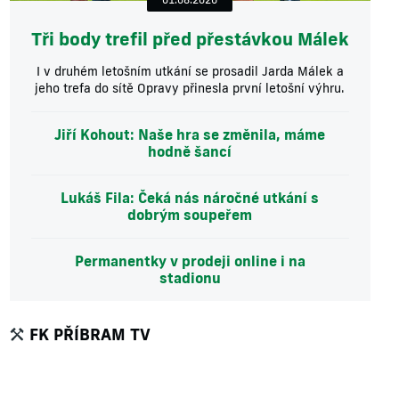
Tři body trefil před přestávkou Málek
I v druhém letošním utkání se prosadil Jarda Málek a
jeho trefa do sítě Opravy přinesla první letošní výhru.
Jiří Kohout: Naše hra se změnila, máme
hodně šancí
Lukáš Fila: Čeká nás náročné utkání s
dobrým soupeřem
Permanentky v prodeji online i na
stadionu
FK PŘÍBRAM TV