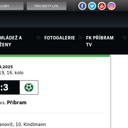
KLUBY
PROJEKTY LFA
MLÁDEŽ A
FOTOGALERIE
FK PŘÍBRAM
ŽENY
TV
8.2025
19, 16. kolo
:3
Příbram
vs.
vanovič, 10. Kindlmann