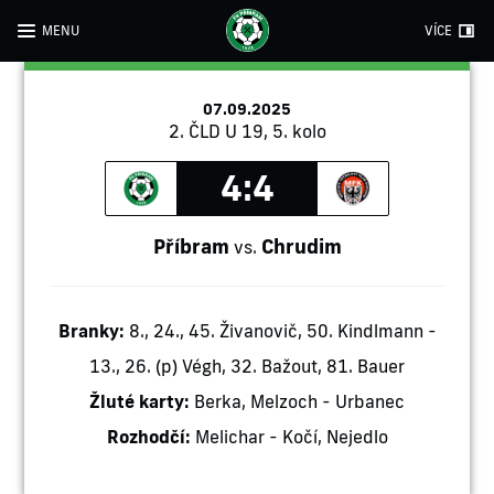
MENU
VÍCE
07.09.2025
2. ČLD U 19, 5. kolo
4:4
Příbram
Chrudim
vs.
Branky:
8., 24., 45. Živanovič, 50. Kindlmann -
13., 26. (p) Végh, 32. Bažout, 81. Bauer
Žluté karty:
Berka, Melzoch - Urbanec
Rozhodčí:
Melichar - Kočí, Nejedlo