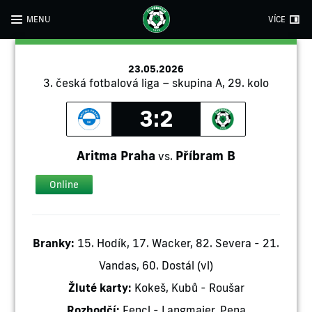
MENU
VÍCE
23.05.2026
3. česká fotbalová liga – skupina A, 29. kolo
3:2
Aritma Praha
Příbram B
vs.
Online
Branky:
15. Hodík, 17. Wacker, 82. Severa - 21.
Vandas, 60. Dostál (vl)
Žluté karty:
Kokeš, Kubů - Roušar
Rozhodčí:
Fencl - Langmajer, Pena