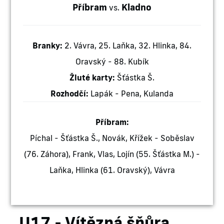
Příbram
Kladno
vs.
Branky:
2. Vávra, 25. Laňka, 32. Hlinka, 84.
Oravský - 88. Kubík
Žluté karty:
Šťástka Š.
Rozhodčí:
Lapák - Pena, Kulanda
Příbram:
Píchal - Šťástka Š., Novák, Křížek - Soběslav
(76. Záhora), Frank, Vlas, Lojín (55. Šťástka M.) -
Laňka, Hlinka (61. Oravský), Vávra
U17 - Vítězná šňůra