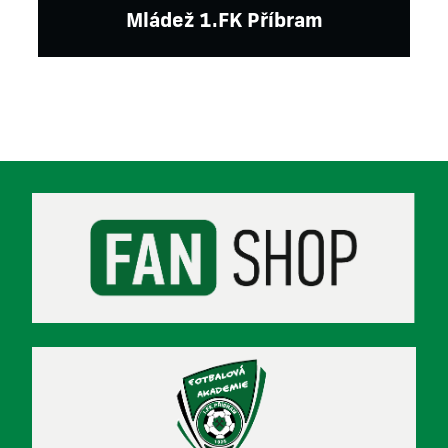
Mládež 1.FK Příbram