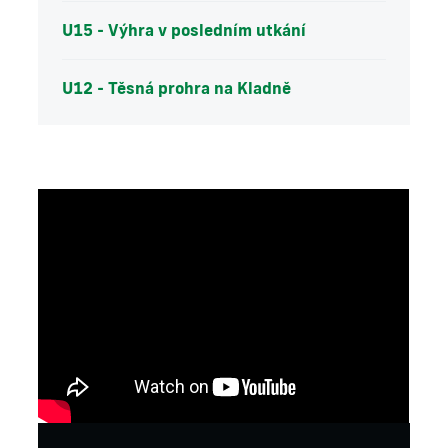
U15 - Výhra v posledním utkání
U12 - Těsná prohra na Kladně