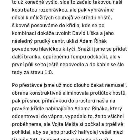
to už konečně vyšlo, sice to začalo takovou naší
kostrbatou rozehrávkou, ale pak vyhráváme
několik důležitých soubojů ve středu hřiště,
šikovně posouváme do křídla, kde se po
kombinaci dokáže uvolnit David Líška a jeho
následný prudký centr, uklízí Adam Řihák
povedenou hlavičkou k tyči. Snažili jsme se přidat
další branku, opařenému Tempu odskočit, ale v
první půli se to ještě nepovedlo a do kabin se šlo
tedy za stavu 1:0.
Po přestávce jsme už moc dlouho čekat nemuseli,
obrana konstruktivně eliminovala protiútok hostů,
pak přesnou přihrávkou do prostoru našla na
pravém křídle nabíhajícího Adama Řiháka, který
odcentroval do vápna, vypadalo to, že to všichni
proběhneme, ale Vojta Melša si počkal a trpělivě
pohlídal, aby se jeho prudký halfvolej vešel mezi
tři tyče 2:0. Za deset minut to bylo už o tři a