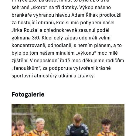
sehrané „skoro“ na tři doteky. Výkop našeho
brankáře vyhranou hlavou Adam Řihák prodloužil
za hostující obranu, kde si míč pohybem našel
Jirka Roušal a chladnokrevně zasunul podél
gólmana 3:0. Kluci celý zápas odehráli velmi
koncentrovaně, odhodlaně, s herním plánem, a to
bylo po tom našem minulém „výkonu“ moc milé
zjištění. V neposlední řadě moc děkujeme rodičům
„fanouškům“, za podporu a vytvoření krásné
sportovní atmosféry utkání u Litavky.
Fotogalerie