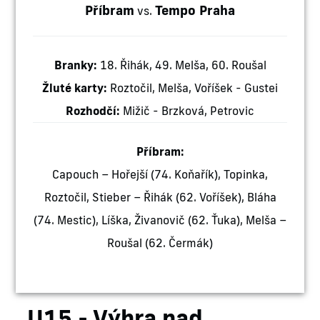
Příbram
Tempo Praha
vs.
Branky:
18. Řihák, 49. Melša, 60. Roušal
Žluté karty:
Roztočil, Melša, Voříšek - Gustei
Rozhodčí:
Mižič - Brzková, Petrovic
Příbram:
Capouch – Hořejší (74. Koňařík), Topinka,
Roztočil, Stieber – Řihák (62. Voříšek), Bláha
(74. Mestic), Líška, Živanovič (62. Ťuka), Melša –
Roušal (62. Čermák)
U15 - Výhra nad