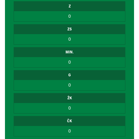
Z
0
ZS
0
MIN.
0
G
0
ŽK
0
ČK
0