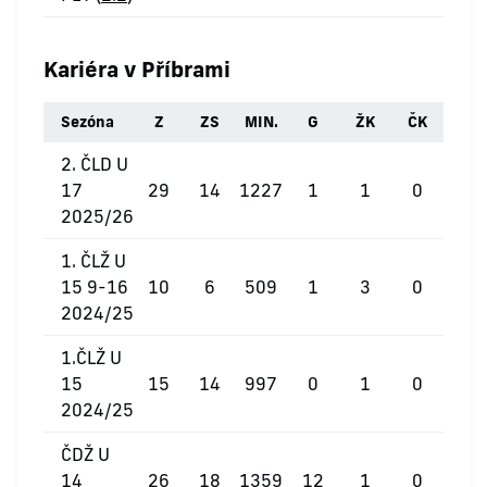
Kariéra v Příbrami
Sezóna
Z
ZS
MIN.
G
ŽK
ČK
2. ČLD U
17
29
14
1227
1
1
0
2025/26
1. ČLŽ U
15 9-16
10
6
509
1
3
0
2024/25
1.ČLŽ U
15
15
14
997
0
1
0
2024/25
ČDŽ U
14
26
18
1359
12
1
0