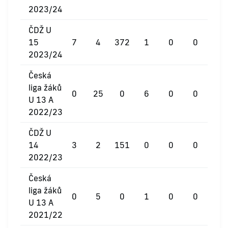
2023/24
ČDŽ U
15
7
4
372
1
0
0
2023/24
Česká
liga žáků
0
25
0
6
0
0
U 13 A
2022/23
ČDŽ U
14
3
2
151
0
0
0
2022/23
Česká
liga žáků
0
5
0
1
0
0
U 13 A
2021/22