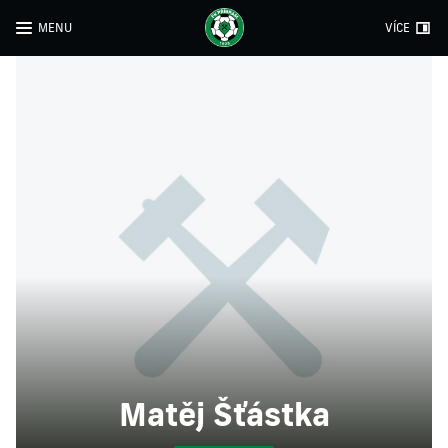
MENU
VÍCE
Matěj Šťástka