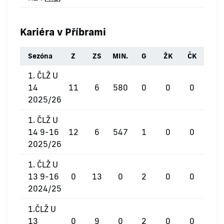
Kariéra v Příbrami
Sezóna
Z
ZS
MIN.
G
ŽK
ČK
1. ČLŽ U
14
11
6
580
0
0
0
2025/26
1. ČLŽ U
14 9-16
12
6
547
1
0
0
2025/26
1. ČLŽ U
13 9-16
0
13
0
2
0
0
2024/25
1.ČLŽ U
13
0
9
0
2
0
0