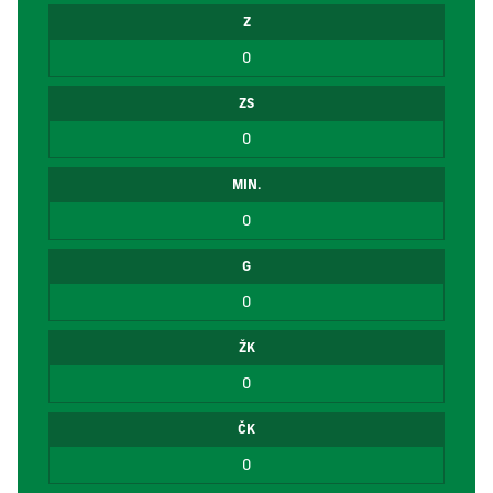
Z
0
ZS
0
MIN.
0
G
0
ŽK
0
ČK
0