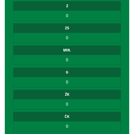
Z
0
ZS
0
MIN.
0
G
0
ŽK
0
ČK
0