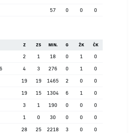
57
0
0
0
Z
ZS
MIN.
G
ŽK
ČK
2
1
18
0
1
0
26
4
3
276
0
1
0
19
19
1465
2
0
0
19
15
1304
6
1
0
3
1
190
0
0
0
1
0
30
0
0
0
28
25
2218
3
0
0