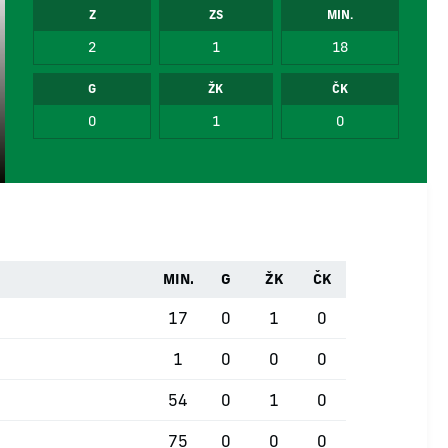
Z
ZS
MIN.
2
1
18
G
ŽK
ČK
0
1
0
MIN.
G
ŽK
ČK
17
0
1
0
1
0
0
0
54
0
1
0
75
0
0
0