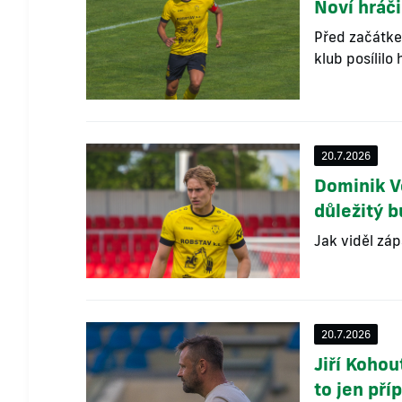
Noví hráč
Před začátk
klub posílilo
20.7.2026
Dominik Vo
důležitý 
Jak viděl zá
20.7.2026
Jiří Kohou
to jen pří