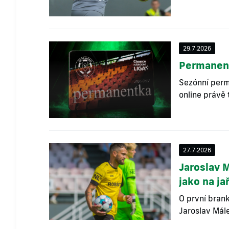
29.7.2026
Permanent
Sezónní perm
online právě 
27.7.2026
Jaroslav 
jako na ja
O první bran
Jaroslav Mále