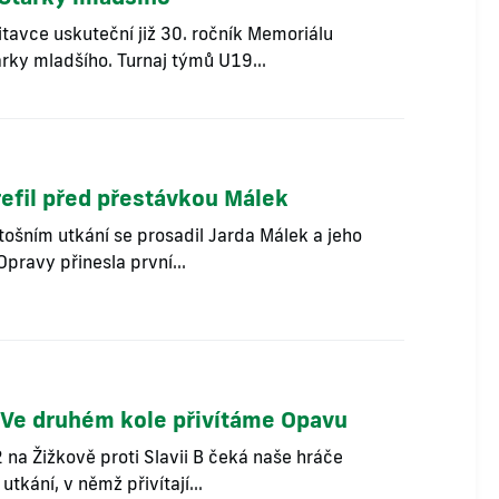
itavce uskuteční již 30. ročník Memoriálu
rky mladšího. Turnaj týmů U19...
refil před přestávkou Málek
tošním utkání se prosadil Jarda Málek a jeho
Opravy přinesla první...
Ve druhém kole přivítáme Opavu
 na Žižkově proti Slavii B čeká naše hráče
utkání, v němž přivítají...