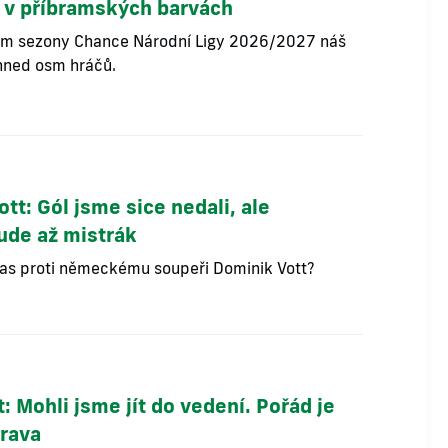
i v příbramských barvách
em sezony Chance Národní Ligy 2026/2027 náš
 hned osm hráčů.
tt: Gól jsme sice nedali, ale
bude až mistrák
pas proti německému soupeři Dominik Vott?
t: Mohli jsme jít do vedení. Pořád je
prava