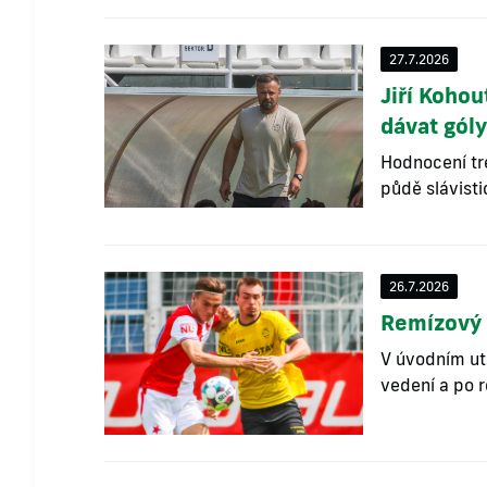
27.7.2026
Jiří Kohou
dávat gól
Hodnocení tr
půdě slávist
26.7.2026
Remízový 
V úvodním ut
vedení a po 