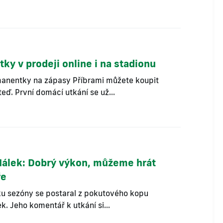
ky v prodeji online i na stadionu
anentky na zápasy Příbrami můžete koupit
teď. První domácí utkání se už...
Málek: Dobrý výkon, můžeme hrát
ře
ku sezóny se postaral z pokutového kopu
k. Jeho komentář k utkání si...