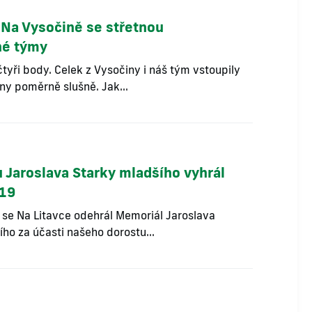
Na Vysočině se střetnou
né týmy
tyři body. Celek z Vysočiny i náš tým vstoupily
ny poměrně slušně. Jak...
 Jaroslava Starky mladšího vyhrál
U19
. se Na Litavce odehrál Memoriál Jaroslava
ho za účasti našeho dorostu...