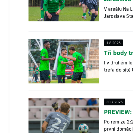
V areálu Na L
Jaroslava Sta
1.8.2026
Tři body t
I v druhém le
trefa do sítě 
30.7.2026
PREVIEW: 
Po remíze 2:2
první domácí 