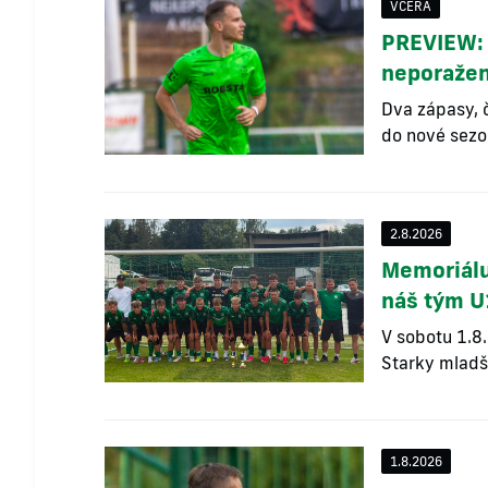
VČERA
PREVIEW: 
neporaže
Dva zápasy, č
do nové sezo
2.8.2026
Memoriálu
náš tým 
V sobotu 1.8
Starky mladší
1.8.2026