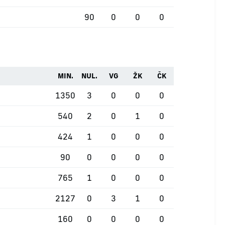
90
0
0
0
MIN.
NUL.
VG
ŽK
ČK
1350
3
0
0
0
540
2
0
1
0
424
1
0
0
0
90
0
0
0
0
765
1
0
0
0
2127
0
3
1
0
160
0
0
0
0