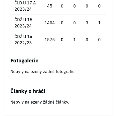
ČLD U 17 A
45
0
0
0
0
2023/24
ČDŽ U 15
1404
0
0
3
1
2023/24
ČDŽ U 14
1576
0
1
0
0
2022/23
Fotogalerie
Nebyly nalezeny žádné fotografie.
Články o hráči
Nebyly nalezeny žádné články.