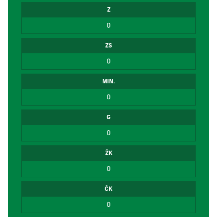
Z
0
ZS
0
MIN.
0
G
0
ŽK
0
ČK
0