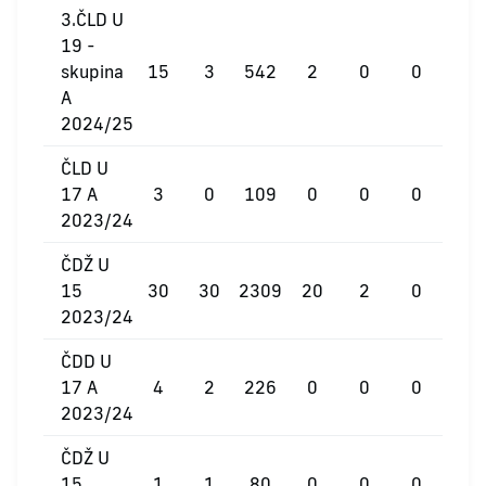
3.ČLD U
19 -
skupina
15
3
542
2
0
0
A
2024/25
ČLD U
17 A
3
0
109
0
0
0
2023/24
ČDŽ U
15
30
30
2309
20
2
0
2023/24
ČDD U
17 A
4
2
226
0
0
0
2023/24
ČDŽ U
15
1
1
80
0
0
0