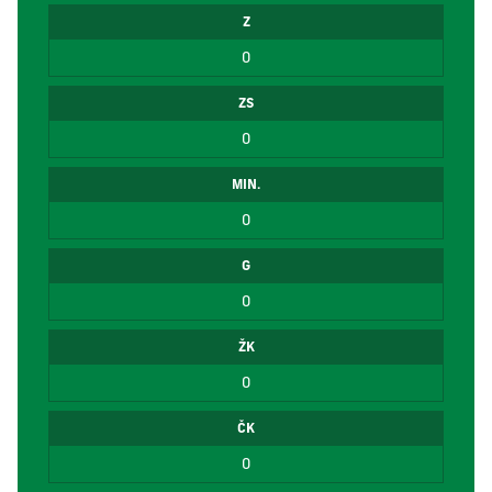
Z
0
ZS
0
MIN.
0
G
0
ŽK
0
ČK
0